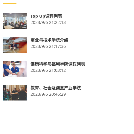
Top Up课程列表
2023/9/6 21:22:13
商业与技术学院介绍
2023/9/6 21:17:36
健康科学与福利学院课程列表
2023/9/6 21:03:12
教育、社会及创意产业学院
2023/9/6 20:46:29