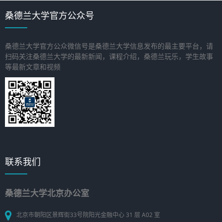
桑德兰大学官方公众号
桑德兰大学官方公众微信号是桑德兰大学信息发布的最主要平台，请
扫码关注桑德兰大学的最新新闻，课程介绍，桑德兰玩乐，学生故事
等最新文章和视频
联系我们
桑德兰大学北京办公室
北京市朝阳区景辉街33号院阳光金融中心 31 层 A02 室